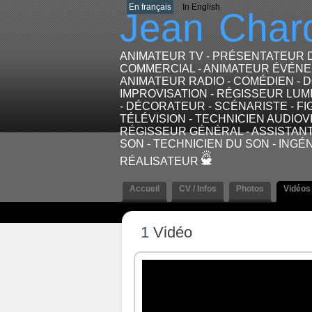
En français
In English
Jean
Char
ANIMATEUR TV - PRÉSENTATEUR 
COMMERCIAL - ANIMATEUR ÉVÉNE
ANIMATEUR RADIO - COMÉDIEN - D
IMPROVISATION - RÉGISSEUR LUM
- DÉCORATEUR - SCÉNARISTE - F
TÉLÉVISION - TECHNICIEN AUDIOV
RÉGISSEUR GÉNÉRAL - ASSISTANT
SON - TECHNICIEN DU SON - INGÉ
RÉALISATEUR
Accueil
CV / Infos
Photos
Vidéos
1
Vidéo