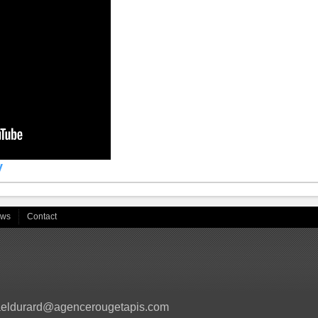
y
ews
Contact
aeldurard@agencerougetapis.com